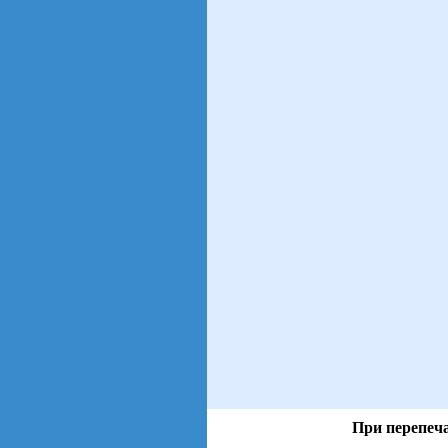
При перепеча
views: 24 | users: 3
gen page: 0.01s