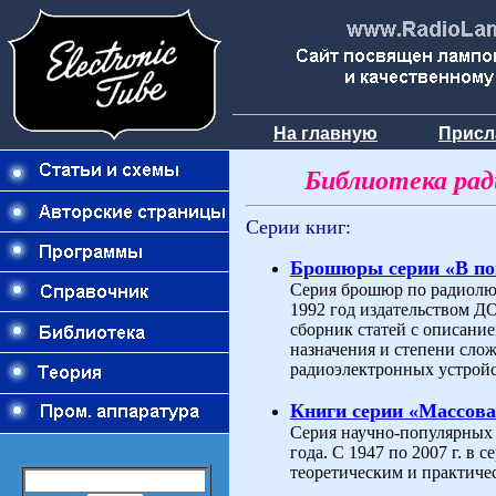
На главную
Присл
Библиотека ра
Серии книг:
Брошюры серии «В п
Серия брошюр по радиолюб
1992 год издательством 
сборник статей с описани
назначения и степени слож
радиоэлектронных устройс
Книги серии «Массова
Серия научно-популярных 
года. С 1947 по 2007 г. в
теоретическим и практиче