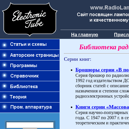
На главную
Присл
Библиотека ра
Серии книг:
Брошюры серии «В п
Серия брошюр по радиолюб
1992 год издательством 
сборник статей с описани
назначения и степени слож
радиоэлектронных устройс
Книги серии «Массова
Серия научно-популярных 
года. С 1947 по 2007 г. в
теоретическим и практиче