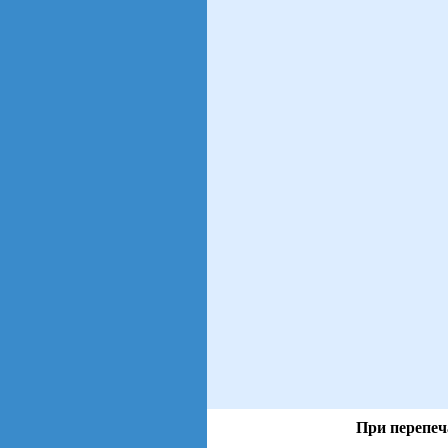
При перепеч
views: 71 | users: 15
gen page: 0.01s