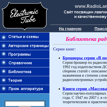
На главную
Присл
Библиотека ра
Серии книг:
Брошюры серии «В п
Серия брошюр по радиолюб
1992 год издательством 
сборник статей с описани
назначения и степени слож
радиоэлектронных устройс
Книги серии «Массова
Серия научно-популярных 
года. С 1947 по 2007 г. в
теоретическим и практиче