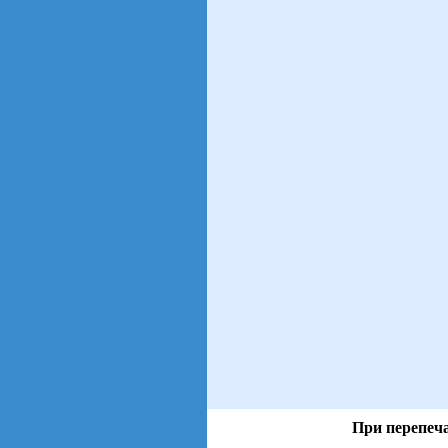
При перепеча
views: 30 | users: 7
gen page: 0.01s