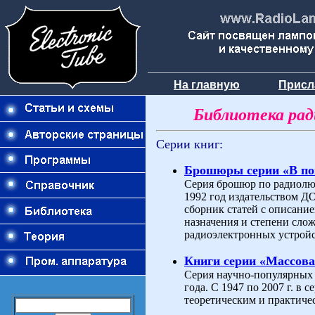
На главную
Присл
Библиотека ра
Серии книг:
Брошюры серии «В п
Серия брошюр по радиолюб
1992 год издательством 
сборник статей с описани
назначения и степени слож
радиоэлектронных устройс
Книги серии «Массова
Серия научно-популярных 
года. С 1947 по 2007 г. в
теоретическим и практиче