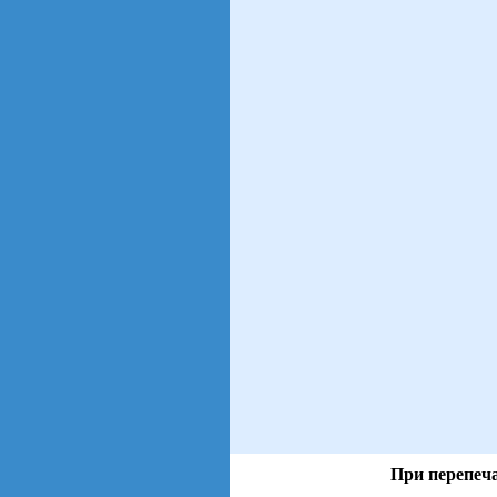
При перепеча
views: 28 | users: 5
gen page: 0.01s