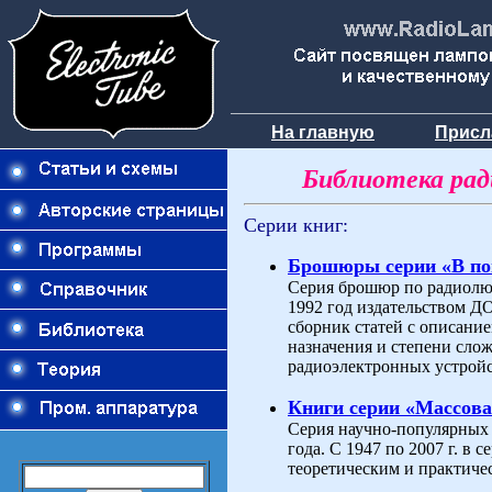
На главную
Присл
Библиотека ра
Серии книг:
Брошюры серии «В п
Серия брошюр по радиолюб
1992 год издательством 
сборник статей с описани
назначения и степени слож
радиоэлектронных устройс
Книги серии «Массова
Серия научно-популярных 
года. С 1947 по 2007 г. в
теоретическим и практиче