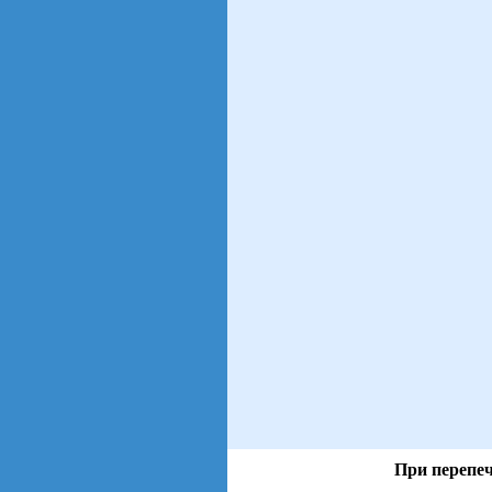
При перепеч
views: 511 | users: 42
gen page: 0.01s