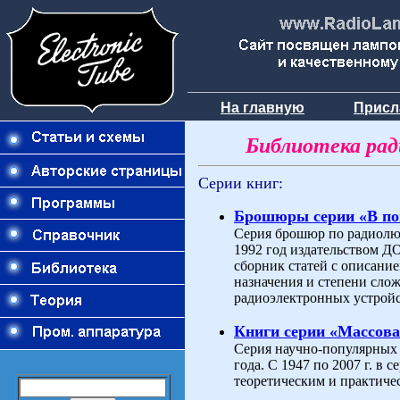
На главную
Присл
Библиотека ра
Серии книг:
Брошюры серии «В п
Серия брошюр по радиолюб
1992 год издательством 
сборник статей с описани
назначения и степени слож
радиоэлектронных устройс
Книги серии «Массова
Серия научно-популярных 
года. С 1947 по 2007 г. в
теоретическим и практиче