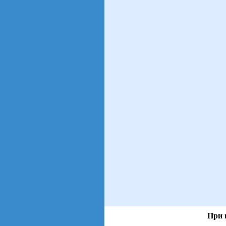
При 
views: 492 | users:
117