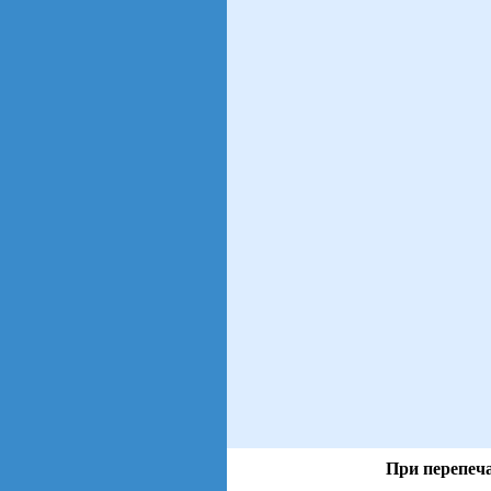
При перепеча
views: 67 | users: 9
gen page: 0.01s