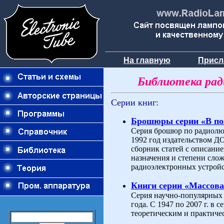
На главную
Присл
Библиотека ра
Серии книг:
Брошюры серии «В п
Серия брошюр по радиолюб
1992 год издательством 
сборник статей с описани
назначения и степени слож
радиоэлектронных устройс
Книги серии «Массова
Серия научно-популярных 
года. С 1947 по 2007 г. в
теоретическим и практиче