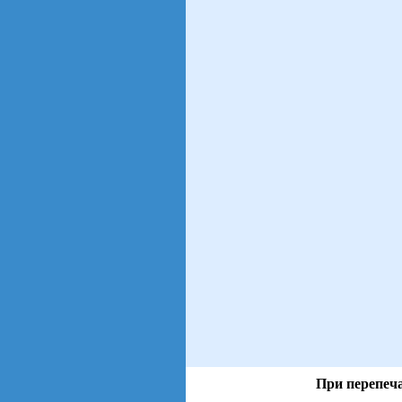
При перепеча
views: 61 | users: 6
gen page: 0.01s