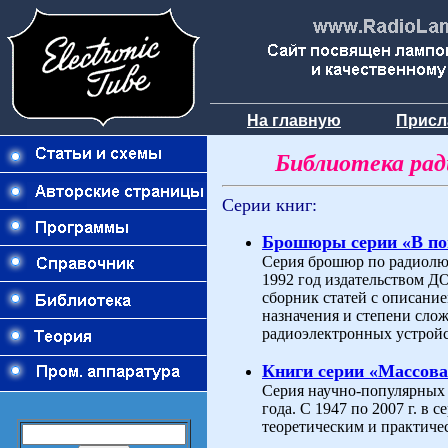
На главную
Присл
Библиотека ра
Серии книг:
Брошюры серии «В п
Серия брошюр по радиолюб
1992 год издательством 
сборник статей с описани
назначения и степени слож
радиоэлектронных устройс
Книги серии «Массова
Серия научно-популярных 
года. С 1947 по 2007 г. в
теоретическим и практиче