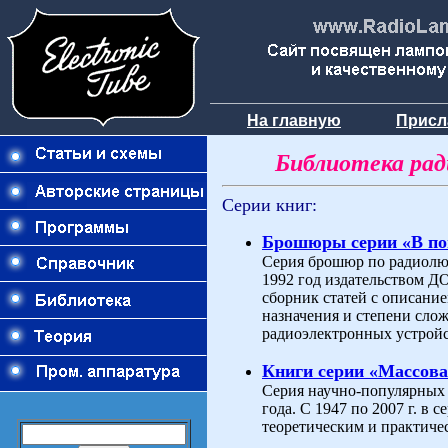
На главную
Присл
Библиотека ра
Серии книг:
Брошюры серии «В п
Серия брошюр по радиолюб
1992 год издательством 
сборник статей с описани
назначения и степени слож
радиоэлектронных устройс
Книги серии «Массова
Серия научно-популярных 
года. С 1947 по 2007 г. в
теоретическим и практиче