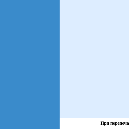
При перепеча
views: 2 | users: 1
gen page: 0.01s