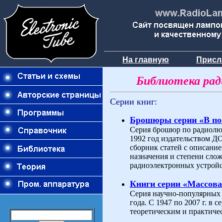
На главную
Присл
Библиотека ра
Серии книг:
Брошюры серии «В п
Серия брошюр по радиолюб
1992 год издательством 
сборник статей с описани
назначения и степени слож
радиоэлектронных устройс
Книги серии «Массова
Серия научно-популярных 
года. С 1947 по 2007 г. в
теоретическим и практиче