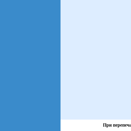
При перепеча
views: 26 | users: 8
gen page: 0.01s