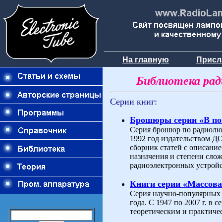
На главную
Присл
Библиотека ра
Серии книг:
Брошюры серии «В п
Серия брошюр по радиолюб
1992 год издательством 
сборник статей с описани
назначения и степени слож
радиоэлектронных устройс
Книги серии «Массова
Серия научно-популярных 
года. С 1947 по 2007 г. в
теоретическим и практиче