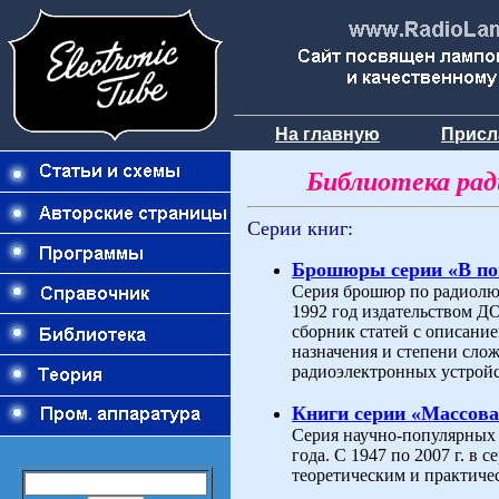
На главную
Присл
Библиотека ра
Серии книг:
Брошюры серии «В п
Серия брошюр по радиолюб
1992 год издательством 
сборник статей с описани
назначения и степени слож
радиоэлектронных устройс
Книги серии «Массова
Серия научно-популярных 
года. С 1947 по 2007 г. в
теоретическим и практиче