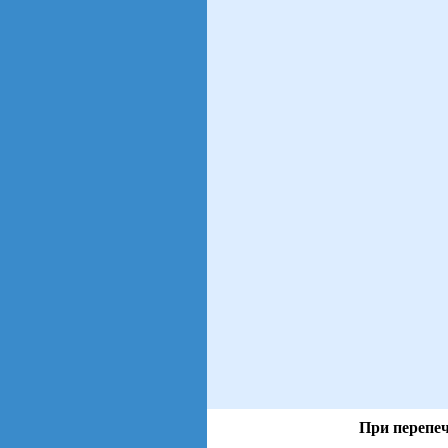
При перепеч
views: 122 | users: 17
gen page: 0.01s