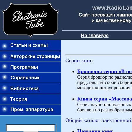
На главную
Серии книг:
Брошюры серии «В п
Серия брошюр по радиолю
представляет собой сборн
методик конструирования 
Книги серии «Массова
Серия научно-популярных и
брошюр по разнообразным 
Общий каталог электронной
Названия книг