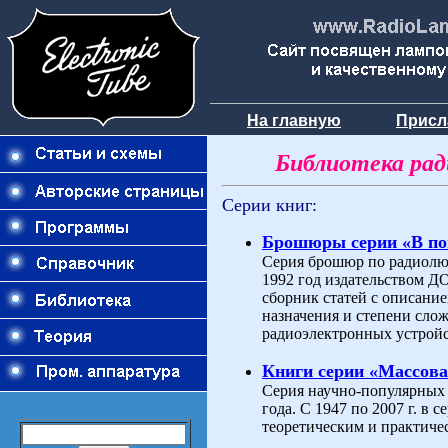
На главную
Присл
Библиотека ра
Серии книг:
Брошюры серии «В п
Серия брошюр по радиолюб
1992 год издательством 
сборник статей с описани
назначения и степени слож
радиоэлектронных устройс
Книги серии «Массова
Серия научно-популярных 
года. С 1947 по 2007 г. в
теоретическим и практиче