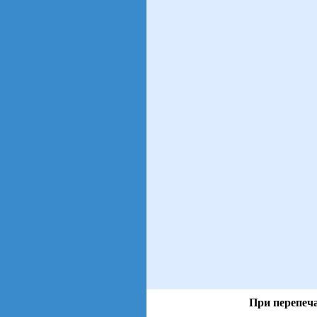
При перепеча
views: 26 | users: 4
gen page: 0.01s