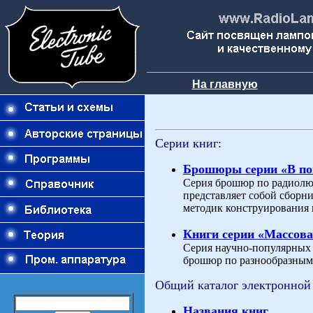
На главную
Серии книг:
Брошюры серии «В п
Серия брошюр по радиолю
представляет собой сборн
методик конструирования 
Книги серии «Массова
Серия научно-популярных и
брошюр по разнообразным 
Общий каталог электронной
Названия книг