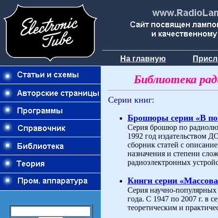
На главную
Присл
Библиотека ра
Серии книг:
Брошюры серии «В п
Серия брошюр по радиолюб
1992 год издательством 
сборник статей с описани
назначения и степени слож
радиоэлектронных устройс
Книги серии «Массова
Серия научно-популярных 
года. С 1947 по 2007 г. в
теоретическим и практиче