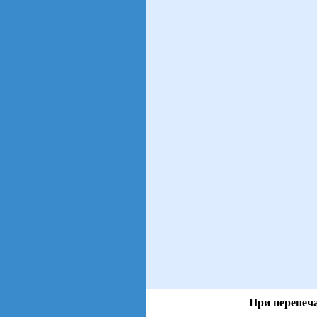
При перепеча
views: 23 | users: 4
gen page: 0.01s