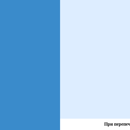
При перепеч
views: 103 | users: 24
gen page: 0.01s