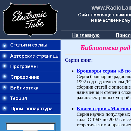
На главную
Присл
Библиотека ра
Серии книг:
Брошюры серии «В п
Серия брошюр по радиолюб
1992 год издательством 
сборник статей с описани
назначения и степени слож
радиоэлектронных устройс
Книги серии «Массова
Серия научно-популярных 
года. С 1947 по 2007 г. в
теоретическим и практиче