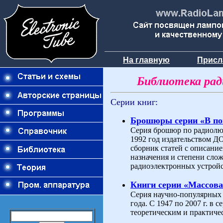
На главную
Присл
Библиотека ра
Серии книг:
Брошюры серии «В п
Серия брошюр по радиолюб
1992 год издательством 
сборник статей с описани
назначения и степени слож
радиоэлектронных устройс
Книги серии «Массова
Серия научно-популярных 
года. С 1947 по 2007 г. в
теоретическим и практиче