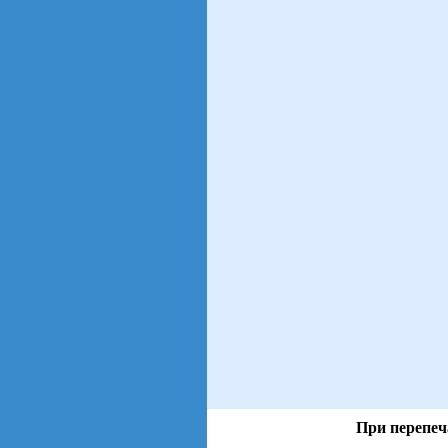
При перепеч
views: 82 | users: 15
gen page: 0.01s