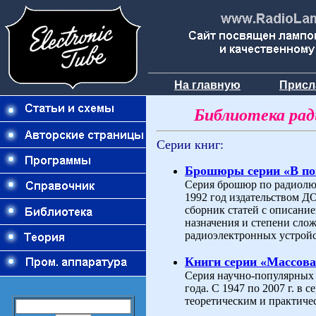
На главную
Присл
Библиотека ра
Серии книг:
Брошюры серии «В п
Серия брошюр по радиолюб
1992 год издательством 
сборник статей с описани
назначения и степени слож
радиоэлектронных устройс
Книги серии «Массова
Серия научно-популярных 
года. С 1947 по 2007 г. в
теоретическим и практиче