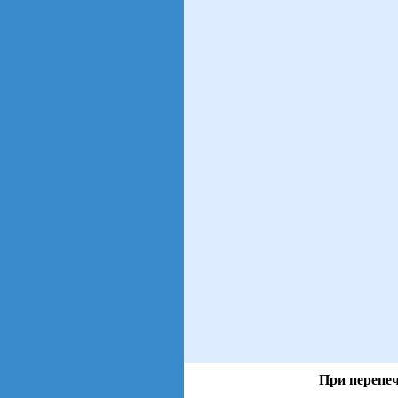
При перепеч
views: 203 | users: 30
gen page: 0.01s