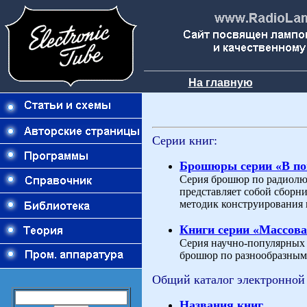
На главную
Серии книг:
Брошюры серии «В п
Серия брошюр по радиолю
представляет собой сборн
методик конструирования 
Книги серии «Массова
Серия научно-популярных и
брошюр по разнообразным 
Общий каталог электронной
Названия книг