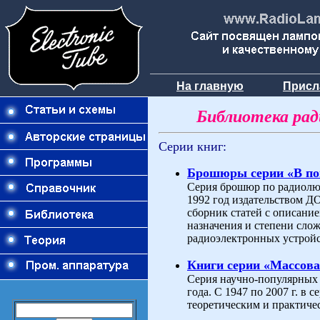
На главную
Присл
Библиотека ра
Серии книг:
Брошюры серии «В п
Серия брошюр по радиолюб
1992 год издательством 
сборник статей с описани
назначения и степени слож
радиоэлектронных устройс
Книги серии «Массова
Серия научно-популярных 
года. С 1947 по 2007 г. в
теоретическим и практиче