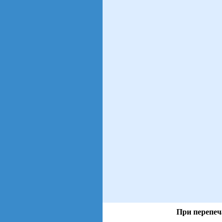
При перепеч
views: 59 | users: 25
gen page: 0.01s