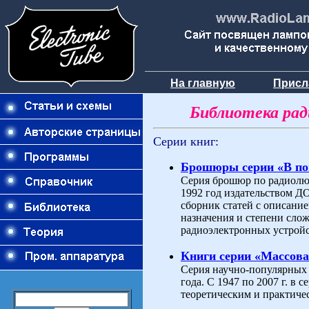
На главную
Присл
Библиотека ра
Серии книг:
Брошюры серии «В п
Серия брошюр по радиолюб
1992 год издательством 
сборник статей с описани
назначения и степени слож
радиоэлектронных устройс
Книги серии «Массова
Серия научно-популярных 
года. С 1947 по 2007 г. в
теоретическим и практиче