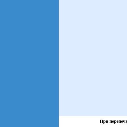
При перепеча
views: 45 | users: 8
gen page: 0.01s