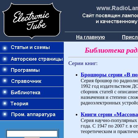
На главную
Присл
Библиотека ра
Серии книг:
Брошюры серии «В п
Серия брошюр по радиолюб
1992 год издательством 
сборник статей с описани
назначения и степени слож
радиоэлектронных устройс
Книги серии «Массова
Серия научно-популярных 
года. С 1947 по 2007 г. в
теоретическим и практиче