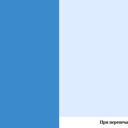
При перепеча
views: 7 | users: 2
gen page: 0.01s