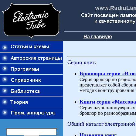
На главную
Серии книг:
Брошюры серии «В п
Серия брошюр по радиолю
представляет собой сборн
методик конструирования 
Книги серии «Массова
Серия научно-популярных и
брошюр по разнообразным 
Общий каталог электронной
Названия книг