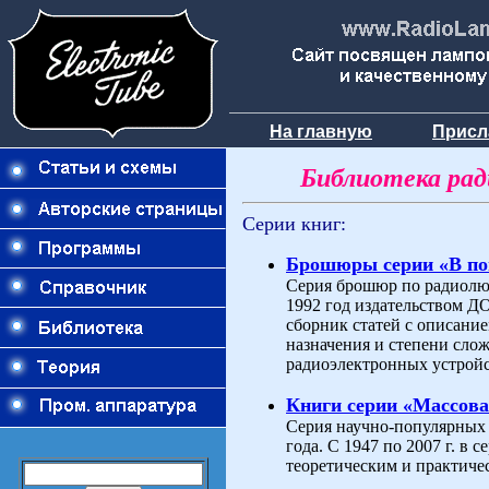
На главную
Присл
Библиотека ра
Серии книг:
Брошюры серии «В п
Серия брошюр по радиолюб
1992 год издательством 
сборник статей с описани
назначения и степени слож
радиоэлектронных устройс
Книги серии «Массова
Серия научно-популярных 
года. С 1947 по 2007 г. в
теоретическим и практиче