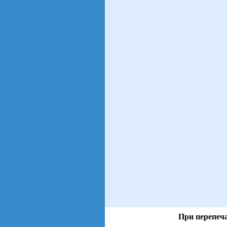
При перепеча
views: 28 | users: 5
gen page: 0.01s