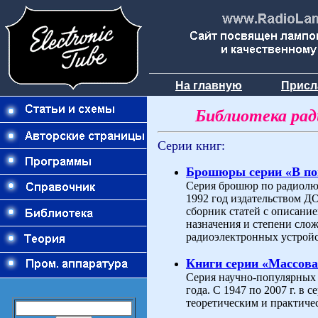
На главную
Присл
Библиотека ра
Серии книг:
Брошюры серии «В п
Серия брошюр по радиолюб
1992 год издательством 
сборник статей с описани
назначения и степени слож
радиоэлектронных устройс
Книги серии «Массова
Серия научно-популярных 
года. С 1947 по 2007 г. в
теоретическим и практиче