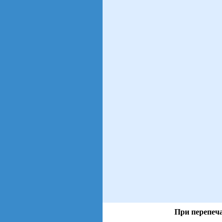
При перепеча
views: 24 | users: 4
gen page: 0.01s