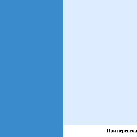
При перепеча
views: 3 | users: 1
gen page: 0.01s