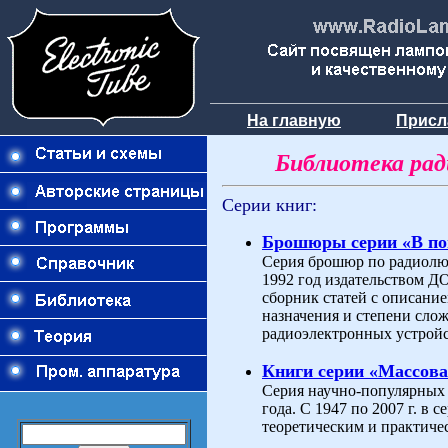
На главную
Присл
Библиотека ра
Серии книг:
Брошюры серии «В п
Серия брошюр по радиолюб
1992 год издательством 
сборник статей с описани
назначения и степени слож
радиоэлектронных устройс
Книги серии «Массова
Серия научно-популярных 
года. С 1947 по 2007 г. в
теоретическим и практиче