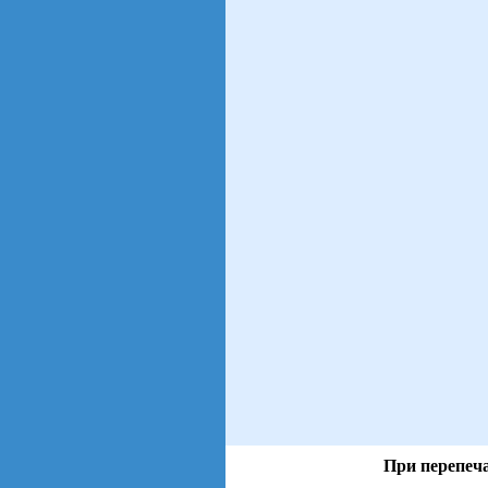
При перепеча
views: 13 | users: 2
gen page: 0.01s