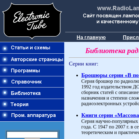
На главную
Присл
Библиотека ра
Серии книг:
Брошюры серии «В п
Серия брошюр по радиолюб
1992 год издательством 
сборник статей с описани
назначения и степени слож
радиоэлектронных устройс
Книги серии «Массова
Серия научно-популярных 
года. С 1947 по 2007 г. в
теоретическим и практиче