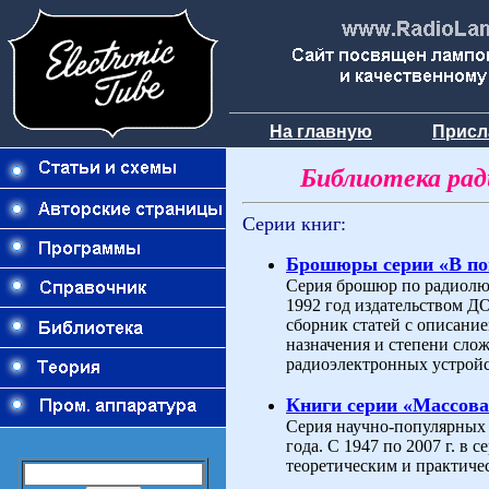
На главную
Присл
Библиотека ра
Серии книг:
Брошюры серии «В п
Серия брошюр по радиолюб
1992 год издательством 
сборник статей с описани
назначения и степени слож
радиоэлектронных устройс
Книги серии «Массова
Серия научно-популярных 
года. С 1947 по 2007 г. в
теоретическим и практиче