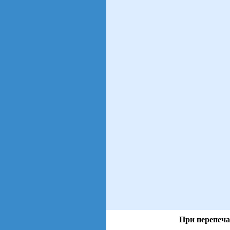
При перепеча
views: 8 | users: 2
gen page: 0.01s