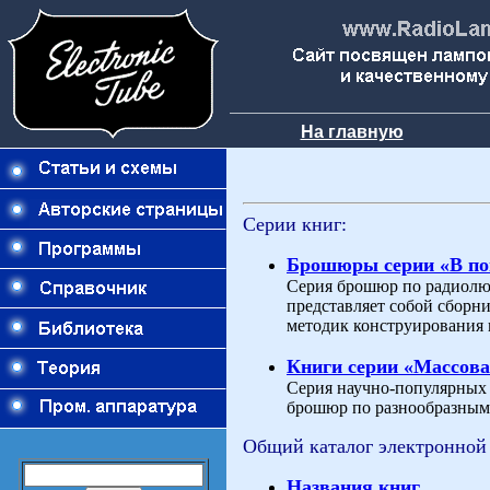
На главную
Серии книг:
Брошюры серии «В п
Серия брошюр по радиолю
представляет собой сборн
методик конструирования 
Книги серии «Массова
Серия научно-популярных и
брошюр по разнообразным 
Общий каталог электронной
Названия книг