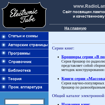
На главную
Серии книг:
Брошюры серии «В п
Серия брошюр по радиолю
представляет собой сборн
методик конструирования 
Книги серии «Массова
Серия научно-популярных и
брошюр по разнообразным 
Общий каталог электронной
Названия книг