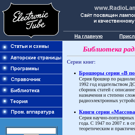
На главную
Присл
Библиотека ра
Серии книг:
Брошюры серии «В п
Серия брошюр по радиолюб
1992 год издательством 
сборник статей с описани
назначения и степени слож
радиоэлектронных устройс
Книги серии «Массова
Серия научно-популярных 
года. С 1947 по 2007 г. в
теоретическим и практиче