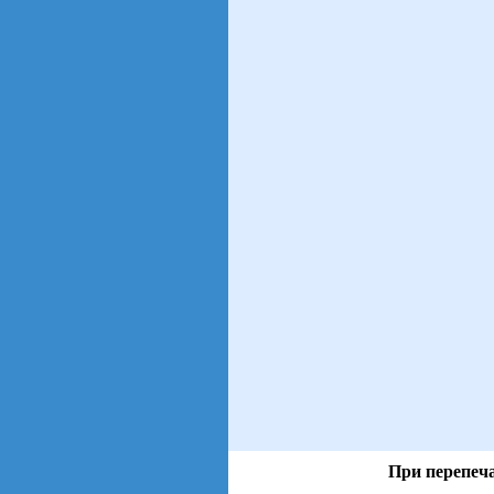
При перепеча
views: 18 | users: 2
gen page: 0.01s