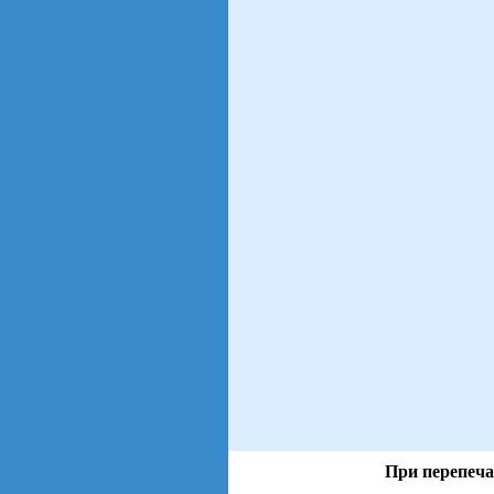
При перепеча
views: 3 | users: 2
gen page: 0.01s