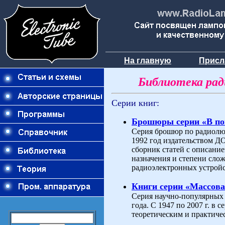
На главную
Присл
Библиотека ра
Серии книг:
Брошюры серии «В п
Серия брошюр по радиолюб
1992 год издательством 
сборник статей с описани
назначения и степени слож
радиоэлектронных устройс
Книги серии «Массова
Серия научно-популярных 
года. С 1947 по 2007 г. в
теоретическим и практиче