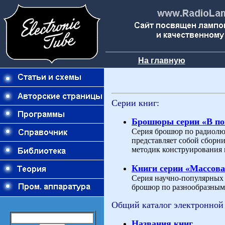
На главную
Серии книг:
Брошюры серии «В п
Серия брошюр по радиолю
представляет собой сборн
методик конструирования 
Книги серии «Массова
Серия научно-популярных и
брошюр по разнообразным 
Общий каталог электронной
Названия книг