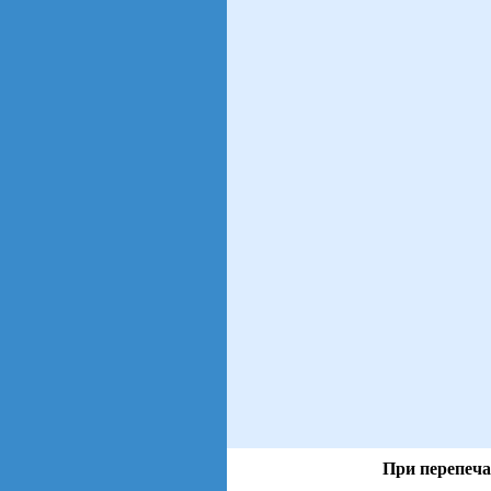
При перепеча
views: 8 | users: 6
gen page: 0.01s