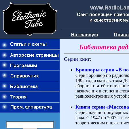
На главную
Присл
Библиотека ра
Серии книг:
Брошюры серии «В п
Серия брошюр по радиолюб
1992 год издательством 
сборник статей с описани
назначения и степени слож
радиоэлектронных устройс
Книги серии «Массова
Серия научно-популярных 
года. С 1947 по 2007 г. в
теоретическим и практиче