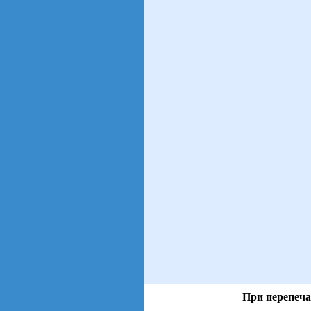
При перепеча
views: 2 | users: 1
gen page: 0.01s