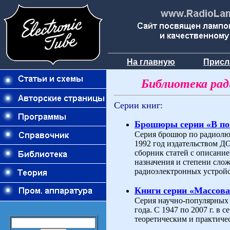
На главную
Присл
Библиотека ра
Серии книг:
Брошюры серии «В п
Серия брошюр по радиолюб
1992 год издательством 
сборник статей с описани
назначения и степени слож
радиоэлектронных устройс
Книги серии «Массова
Серия научно-популярных 
года. С 1947 по 2007 г. в
теоретическим и практиче