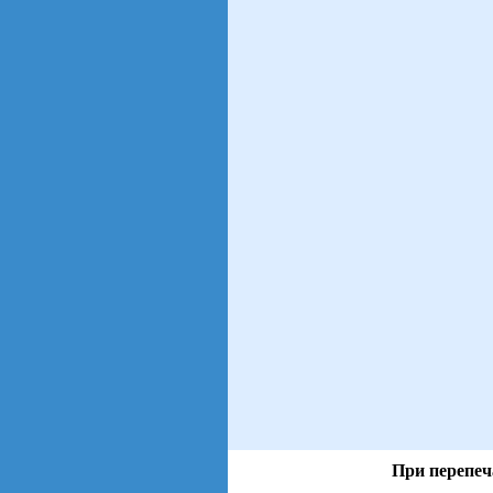
При перепеч
views: 44 | users: 19
gen page: 0.01s