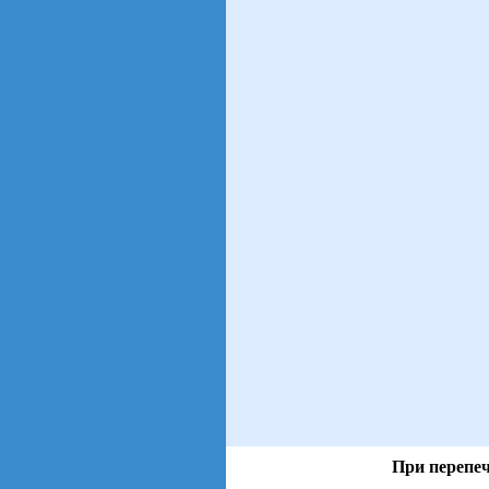
При перепеч
views: 109 | users: 19
gen page: 0.01s