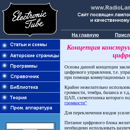
На главную
Присл
Концепция конструи
цифр
Основа данной концепции заклю
цифрового управления, т.е. упр
при помощи коммутационных эле
Крайне нежелательно использо
громкости, тембра, баланса и т.
ЦАП, схемотехника которого по
громкости"
Для переключения входов усили
Питание цифрового блока желате
необходимо использовать различ