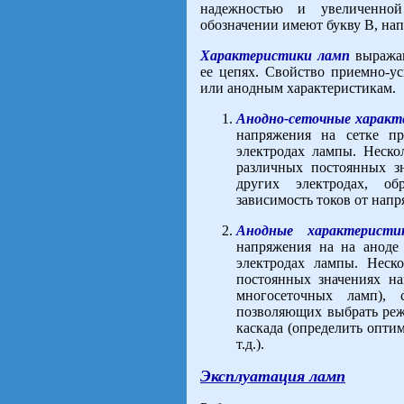
надежностью и увеличенно
обозначении имеют букву В, на
Характеристики ламп
выражаю
ее цепях. Свойство приемно-у
или анодным характеристикам.
Анодно-сеточные характ
напряжения на сетке п
электродах лампы. Неско
различных постоянных з
других электродах, о
зависимость токов от нап
Анодные характеристи
напряжения на на аноде
электродах лампы. Неск
постоянных значениях н
многосеточных ламп), 
позволяющих выбрать реж
каскада (определить опти
т.д.).
Эксплуатация ламп