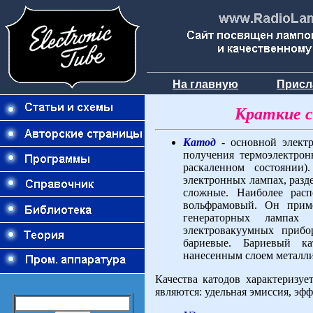
На главную
Присл
Краткие с
Катод
- основной электр
получения термоэлектрон
раскаленном состоянии
электронных лампах, разде
сложные. Наиболее расп
вольфрамовый. Он прим
генераторных лампах
электровакуумных приб
бариевые. Бариевый к
нанесенным слоем металли
Качества катодов характеризу
являются: удельная эмиссия, эф