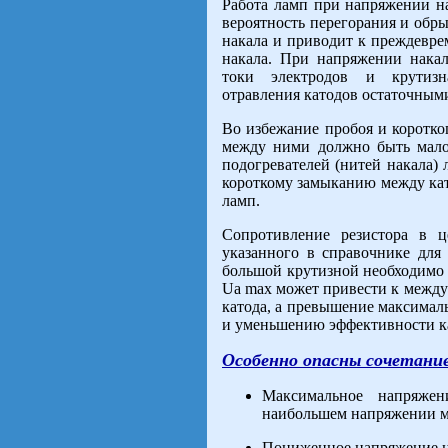
Работа ламп при напряжении на
вероятность перегорания и обры
накала и приводит к преждевре
накала. При напряжении нака
токи электродов и крутизн
отравления катодов остаточными
Во избежание пробоя и коротко
между ними должно быть мало.
подогревателей (нитей накала) л
короткому замыканию между кат
ламп.
Сопротивление резистора в 
указанного в справочнике для
большой крутизной необходимо
Uа max может привести к между
катода, а превышение максимал
и уменьшению эффективности к
Особенно опасны сочетани
Максимальное напряже
наибольшем напряжении м
Пониженное напряжение на