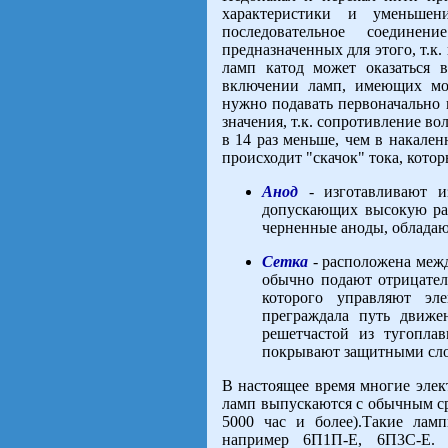
характеристики и уменьшен
последовательное соедине
предназначенных для этого, т.к
ламп катод может оказаться 
включении ламп, имеющих мо
нужно подавать первоначально 
значения, т.к. сопротивление в
в 14 раз меньше, чем в накале
происходит "скачок" тока, котор
Анод
- изготавливают и
допускающих высокую ра
черненные аноды, облада
Сетка
- расположена межд
обычно подают отрицате
которого управляют эл
преграждала путь движе
решетчастой из тугоплав
покрывают защитными сл
В настоящее время многие эле
ламп выпускаются с обычным с
5000 час и более).Такие лам
например 6П1П-Е, 6П3С-Е.