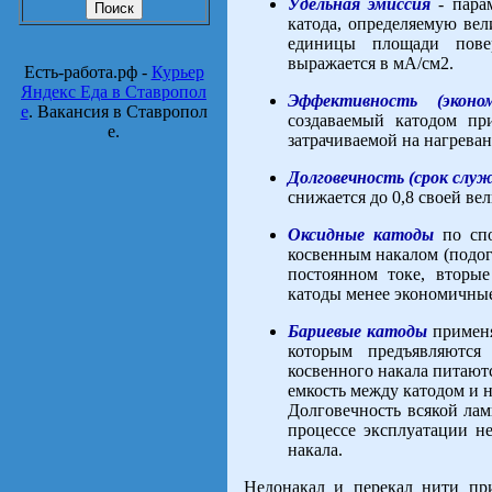
Удельная эмиссия
- пара
катода, определяемую ве
единицы площади повер
выражается в мА/см2.
Есть-работа.рф -
Курьер
Яндекс Еда в Ставропол
Эффективность (эконом
е
. Вакансия в Ставропол
создаваемый катодом пр
е.
затрачиваемой на нагреван
Долговечность (срок слу
снижается до 0,8 своей ве
Оксидные катоды
по спо
косвенным накалом (подог
постоянном токе, вторы
катоды менее экономичны
Бариевые катоды
применя
которым предъявляются
косвенного накала питают
емкость между катодом и 
Долговечность всякой лам
процессе эксплуатации н
накала.
Недонакал и перекал нити пр