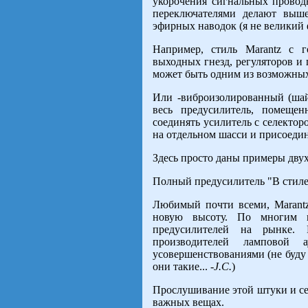
укорочения сигнальных провод
переключателями делают выш
эфирных наводок (я не великий 
Например, стиль Marantz с г
выходных гнезд, регуляторов и
может быть одним из возможны
Или -виброизолированный (шай
весь предусилитель, помещен
соединять усилитель с селектор
на отдельном шасси и присоедин
Здесь просто даны примеры дву
Полный предусилитель "В стиле
Любимый почти всеми, Marantz
новую высоту. По многим к
предусилителей на рынке.
производителей ламповой
усовершенствованиями (не буду
они такие... -
J.C.
)
Прослушивание этой штуки и сег
важных вещах.