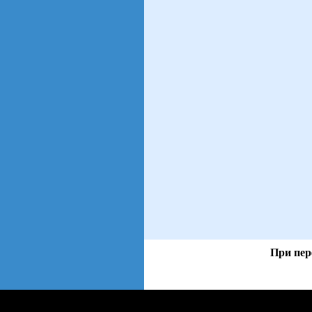
При пер
views: 6 | users: 4
web3