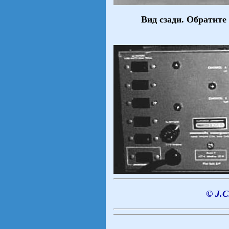
Ви
д сзади. Обратите
© J.C