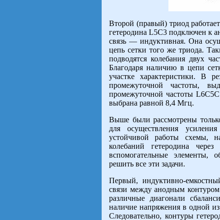
Второй (правый) триод работает
гетеродина
L
5
C
3 подключен к а
связь — индуктивная. Она осу
цепь сетки того же триода. Та
подводятся колебания двух ча
Благодаря наличию в цепи се
участке характеристики. В р
промежуточной частоты, вы
промежуточной частоты
L
6С5
C
выбрана равной 8,4 Мгц.
Выше были рассмотрены тольк
для осуществления усилени
устойчивой работы схемы, н
колебаний гетеродина чере
вспомогательные элементы, 
решить все эти задачи.
Первый, индуктивно-емкостный
связи между анодным контуром
различные диагонали сбаланси
наличие напряжения в одной из
Следовательно, контуры гетеро