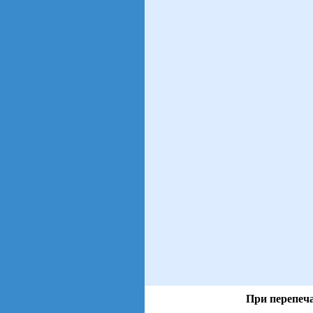
При перепеча
views: 28 | users: 3