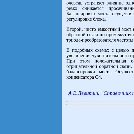
очередь устраняет влияние одн
резко снижается просачива
Балансировка моста осуществ
регулировке блока.
Второй, чисто емкостный мост 
обратной связи по промежуточн
триода-преобразователя частоты
В подобных схемах с целью по
увеличения чувствительности п
При этом положительная об
отрицательной обратной связи,
балансировки моста. Осущест
конденсатора С4.
А.Е
.
Левитин
. "Справочник 