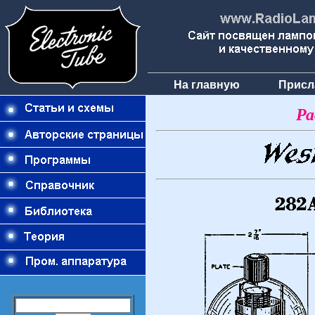
На главную
Присл
Ра