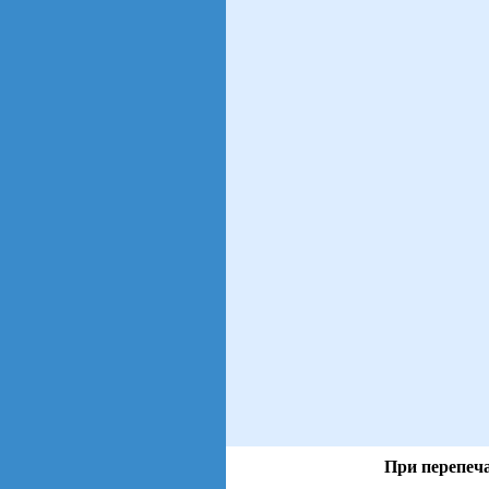
При перепеча
views: 19 | users: 7
gen page: 0.00s