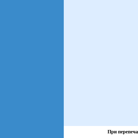
При перепеча
views: 3 | users: 2
gen page: 0.00s