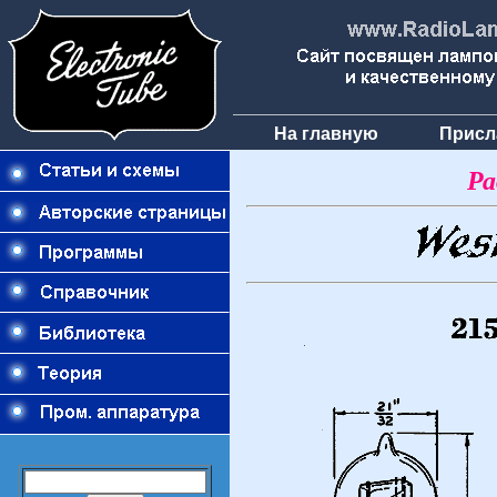
На главную
Присл
Ра