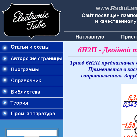
На главную
Присл
6Н2П - Двойной 
Триод 6Н2П предназначен 
Применяется в каск
сопротивлениях. Зару