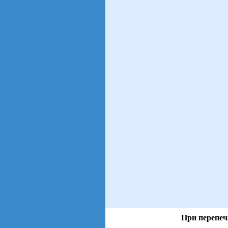
При перепеч
views: 13 | users: 11
gen page: 0.01s