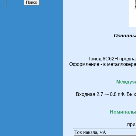
Основны
Триод 6С62Н предназ
Оформление - в металлокера
Междуэ
Входная 2.7 +- 0.8 пФ. Вых
Номинальн
при
Ток накала, мА