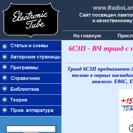
На главную
Присл
6С3П - ВЧ триод с 
Триод 6С3П предназначен 
только в первых каскад
аналоги: E86C, 