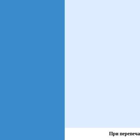
При перепеча
views: 6 | users: 2
gen page: 0.01s