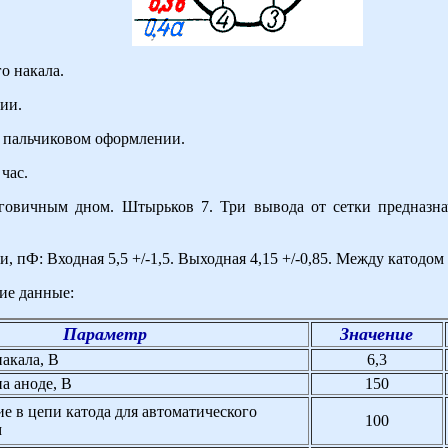
о накала.
ии.
 пальчиковом оформлении.
час.
говичным дном. Штырьков 7. Три вывода от сетки предназна
 пФ: Входная 5,5 +/-1,5. Выходная 4,15 +/-0,85. Между катодом 
ие данные:
Параметр
Значение
акала, В
6,3
а аноде, В
150
е в цепи катода для автоматического
100
м