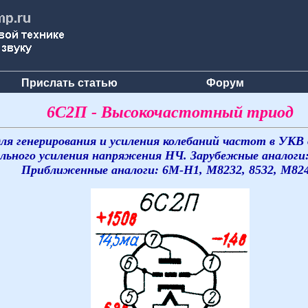
Прислать статью
Форум
6С2П - Высокочастотный триод
ля генерирования и усиления колебаний частот в УКВ д
льного усиления напряжения НЧ. Зарубежные аналоги: 
Приближенные аналоги: 6M-H1, M8232, 8532, M824