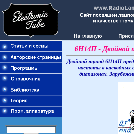
На главную
Присл
6Н14П - Двойной 
Двойной триод 6Н14П пред
частоты в каскодных 
диапазонах. Зарубежны