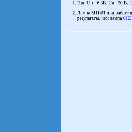
При Uн= 6,3В, Uа= 90 В, U
Лампа 6Н14П при работе в
результаты, чем лампа
6Н3