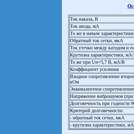
Ос
Ток накала, В
Ток анода, мА
То же в начале характеристики
Обратный ток сетки, мкА
Ток утечки между катодом и п
Крутизна характеристики, мА
То же при Uн=5,7 В, мА/В
Коэффициент усиления
Входное сопротивление второг
кОм
Эквивалентное сопротивлени
Напряжение виброшумов (при
Долговечность при годности 9
Критерий долговечности:
- обратный ток сетки, мкА
- крутизна характеристики, м