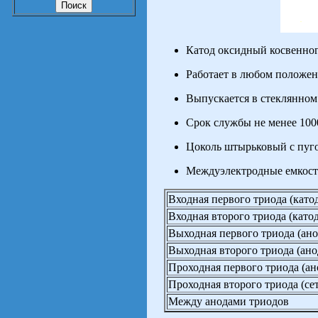
Катод оксидный косвенног
Работает в любом положен
Выпускается в стеклянном
Срок службы не менее 1000
Цоколь штырьковый с пуг
Междуэлектродные емкост
Входная первого триода (катод
Входная второго триода (катод
Выходная первого триода (ано
Выходная второго триода (ано
Проходная первого триода (ано
Проходная второго триода (сет
Между анодами триодов