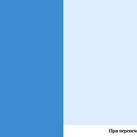
При перепеч
views: 59 | users: 15
gen page: 0.01s