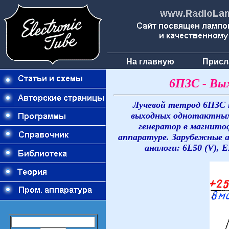
На главную
Присл
6П3С - Вы
Лучевой тетрод 6П3С 
выходных однотактных
генератор в магнито
аппаратуре. Зарубежные а
аналоги: 6L50 (V), E