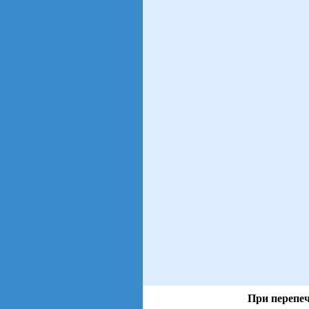
При перепеч
views: 149 | users: 50