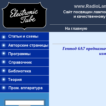
На главную
Гептод 6А7 предназна
изм