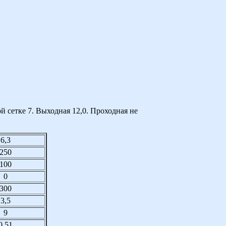
й сетке 7. Выходная 12,0. Проходная не
6,3
250
100
0
300
3,5
9
0,51