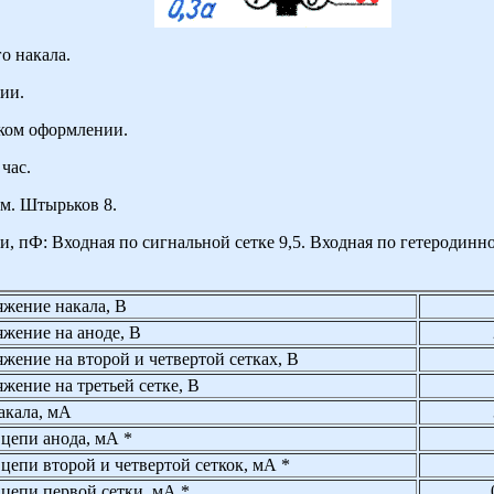
о накала.
ии.
ком оформлении.
час.
м. Штырьков 8.
 пФ: Входная по сигнальной сетке 9,5. Входная по гетеродинно
жение накала, В
жение на аноде, В
жение на второй и четвертой сетках, В
жение на третьей сетке, В
акала, мА
 цепи анода, мА *
 цепи второй и четвертой сеткок, мА *
 цепи первой сетки, мА *