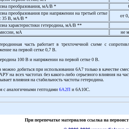
зна преобразования, мА/В *
зна преобразования при напряжении на третьей сетке
от 0
 35 В, мА/В *
зна характеристики гетеродина, мА/В **
миссии, мА
не м
еродинная часть работает в трехточечной схеме с сопротив
ение на первой сетке 0,7 В.
еродина 100 В и напряжении на первой сетке 0 В.
в можно добиться при использовании 6А7 только в качестве сме
АРУ на всех частотах без какого-либо серьезного влияния на ч
ывает влияния на стабильность частоты гетеродина.
ем с аналогичными гептодами
6А2П
и 6А10С.
При перепечатке материалов ссылка на первоист