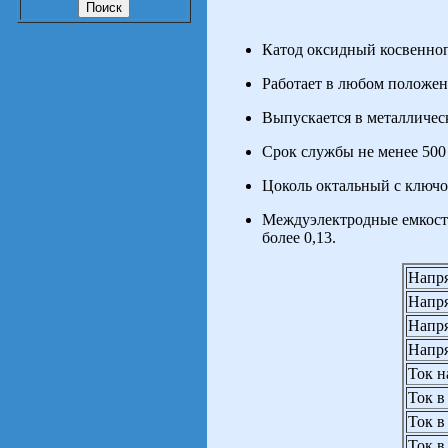
Катод оксидный косвенног
Работает в любом положен
Выпускается в металличес
Срок службы не менее 500 
Цоколь октальный с ключо
Междуэлектродные емкости,
более 0,13.
Напря
Напря
Напря
Напря
Ток н
Ток в
Ток в
Ток в