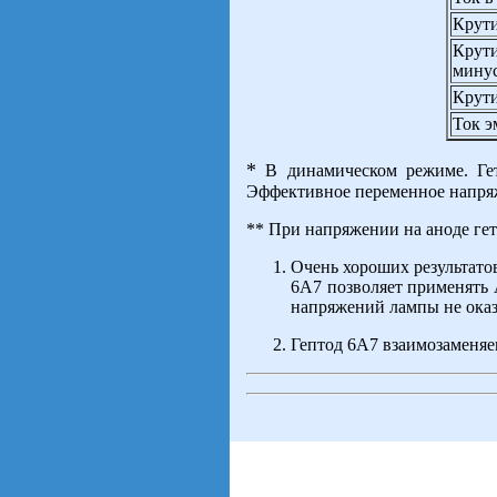
Крути
Крути
минус
Крути
Ток э
*
В динамическом режиме. Гет
Эффективное переменное напряж
** При напряжении на аноде гет
Очень хороших результато
6А7 позволяет применять 
напряжений лампы не оказ
Гептод 6А7 взаимозаменя
views: 7 | users: 5
gen page: 0.01s