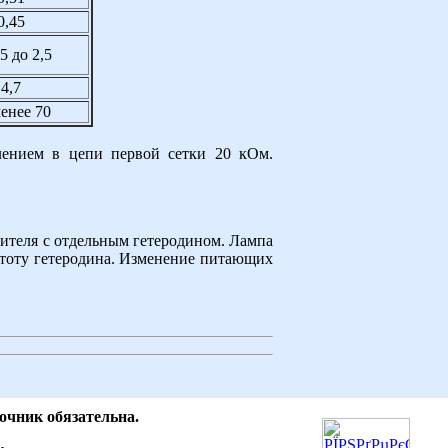
0,45
,5 до 2,5
4,7
енее 70
лением в цепи первой сетки 20 кОм.
сителя с отдельным гетеродином. Лампа
астоту гетеродина. Изменение питающих
очник обязательна.